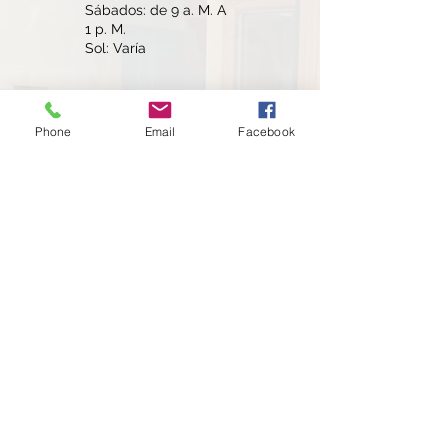
Sábados: de 9 a. M. A
1 p. M.
Sol: Varía
North Location
Phone
Email
Facebook
415 S Airport Dr STE E,
Phone:
Weslaco, TX 78596
(956) 973-5024
Hours:
Mon: 8:30AM–5:30PM
Tue:
8:30AM–5:30PM
Wed: 8:30AM–5:30PM
Thu: 8:30AM–5:30PM
Fri: 8:30AM–5:30PM
Sat: CLOSED
Sun: CLOSED