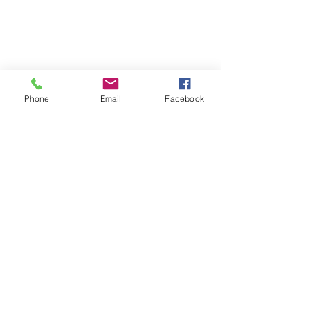
Phone
Email
Facebook
Main Location
Teléfono:
Habla a:
(956) 969-2609
1010 S Airport Dr #