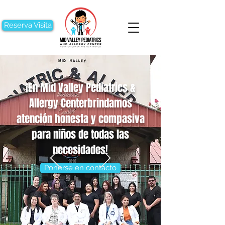
Reserva Visita
¡En Mid Valley Pediatrics &
Allergy Center
brindamos
atención honesta y compasiva
para niños de todas las
necesidades!
Ponerse en contacto